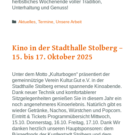
herbstliches Wochenende voller Tradition,
Unterhaltung und Genuss!
Categories
Aktuelles
,
Termine
,
Unsere Arbeit
Kino in der Stadthalle Stolberg –
15. bis 17. Oktober 2025
Unter dem Motto „Kulturbogen“ präsentiert der
gemeinnützige Verein Kultur.Gut e.V. in der
Stadthalle Stolberg erneut spannende Kinoabende.
Dank neuer Technik und komfortablerer
Sitzgelegenheiten genießen Sie in diesem Jahr ein
noch angenehmeres Kinoerlebnis. Natürlich gibt es
wieder Getränke, Nachos, Würstchen und Popcorn.
Eintritt & Tickets Programmübersicht Mittwoch,
15.10. Donnerstag, 16.10. Freitag, 17.10. Dank Wir
danken herzlich unseren Hauptsponsoren: dem
Bürgerfonds der Kupferstadt Stolberg und dem