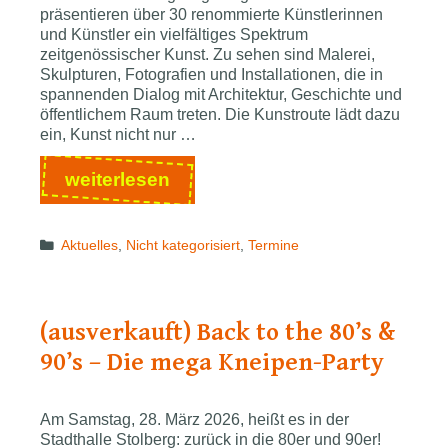
präsentieren über 30 renommierte Künstlerinnen
und Künstler ein vielfältiges Spektrum
zeitgenössischer Kunst. Zu sehen sind Malerei,
Skulpturen, Fotografien und Installationen, die in
spannenden Dialog mit Architektur, Geschichte und
öffentlichem Raum treten. Die Kunstroute lädt dazu
ein, Kunst nicht nur …
„fine
weiterlesen
arts
STOLBERG“
Categories
Aktuelles
,
Nicht kategorisiert
,
Termine
2026
–
Kunst
erleben
(ausverkauft) Back to the 80’s &
im
90’s – Die mega Kneipen-Party
Stadtraum
Stolberg
Am Samstag, 28. März 2026, heißt es in der
Stadthalle Stolberg: zurück in die 80er und 90er!