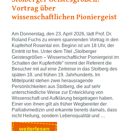
Musik
Vortrag über
und
wissenschaftlichen Pioniergeist
Familienprogramm
am
Kaiserplatz
Am Donnerstag, den 23. April 2026, lädt Prof. Dr.
Roland Fuchs zu einem spannenden Vortrag in den
Kupferhof Rosental ein. Beginn ist um 18 Uhr, der
Eintritt ist frei. Unter dem Titel „Stolberger
Geistesgrößen – Wissenschaftlicher Pioniergeist im
Schatten der Kupferhöfe“ nimmt der Referent die
Besucher mit auf eine Zeitreise in das Stolberg des
späten 18. und frühen 19. Jahrhunderts. Im
Mittelpunkt stehen zwei herausragende
Persönlichkeiten aus Stolberg, die auf sehr
unterschiedliche Weise zur Entwicklung von
Wissenschaft und Aufklärung beigetragen haben.
Einer von ihnen gilt als früher Wegbereiter der
Palliativmedizin und erkannte bereits damals, dass
nicht Heilung, sondern Lebensqualität und …
Stolberger
weiterlesen