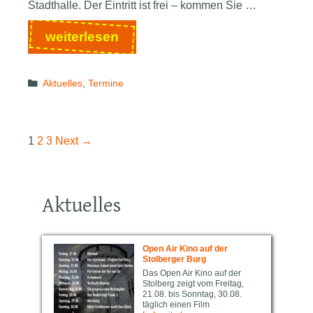
Stadthalle. Der Eintritt ist frei – kommen Sie …
Kulturbogen
weiterlesen
in
der
Categories
Aktuelles
,
Termine
Stadthalle
Stolberg:
Ein
neuer
Post
1
2
3
Next →
Treffpunkt
navigation
für
Kulturfreunde
Aktuelles
Open Air Kino auf der
Stolberger Burg
Das Open Air Kino auf der
Stolberg zeigt vom Freitag,
21.08. bis Sonntag, 30.08.
täglich einen Film