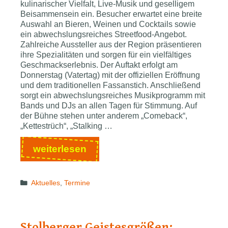
kulinarischer Vielfalt, Live-Musik und geselligem
Beisammensein ein. Besucher erwartet eine breite
Auswahl an Bieren, Weinen und Cocktails sowie
ein abwechslungsreiches Streetfood-Angebot.
Zahlreiche Aussteller aus der Region präsentieren
ihre Spezialitäten und sorgen für ein vielfältiges
Geschmackserlebnis. Der Auftakt erfolgt am
Donnerstag (Vatertag) mit der offiziellen Eröffnung
und dem traditionellen Fassanstich. Anschließend
sorgt ein abwechslungsreiches Musikprogramm mit
Bands und DJs an allen Tagen für Stimmung. Auf
der Bühne stehen unter anderem „Comeback“,
„Kettestrüch“, „Stalking …
Euregio­
weiterlesen
nal­
es
Categories
Aktuelles
,
Termine
Bierfest
in
Stolberg:
Genuss,
Stolberger Geistesgrößen: