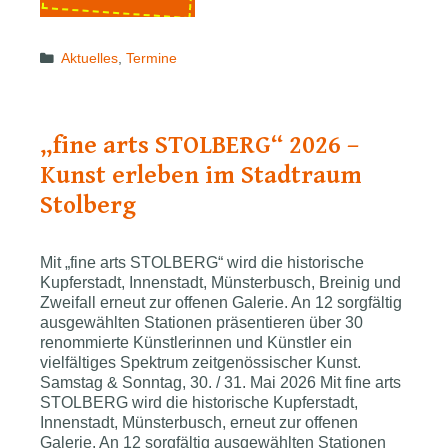
Geistesgrößen:
Vortrag
Categories
Aktuelles
,
Termine
über
wissenschaftlichen
Pioniergeist
„fine arts STOLBERG“ 2026 –
Kunst erleben im Stadtraum
Stolberg
Mit „fine arts STOLBERG“ wird die historische
Kupferstadt, Innenstadt, Münsterbusch, Breinig und
Zweifall erneut zur offenen Galerie. An 12 sorgfältig
ausgewählten Stationen präsentieren über 30
renommierte Künstlerinnen und Künstler ein
vielfältiges Spektrum zeitgenössischer Kunst.
Samstag & Sonntag, 30. / 31. Mai 2026 Mit fine arts
STOLBERG wird die historische Kupferstadt,
Innenstadt, Münsterbusch, erneut zur offenen
Galerie. An 12 sorgfältig ausgewählten Stationen