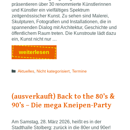
präsentieren über 30 renommierte Künstlerinnen
und Künstler ein vielfältiges Spektrum
zeitgenössischer Kunst. Zu sehen sind Malerei,
Skulpturen, Fotografien und Installationen, die in
spannenden Dialog mit Architektur, Geschichte und
öffentlichem Raum treten. Die Kunstroute lädt dazu
ein, Kunst nicht nur …
„fine
weiterlesen
arts
STOLBERG“
Categories
Aktuelles
,
Nicht kategorisiert
,
Termine
2026
–
Kunst
erleben
(ausverkauft) Back to the 80’s &
im
90’s – Die mega Kneipen-Party
Stadtraum
Stolberg
Am Samstag, 28. März 2026, heißt es in der
Stadthalle Stolberg: zurück in die 80er und 90er!