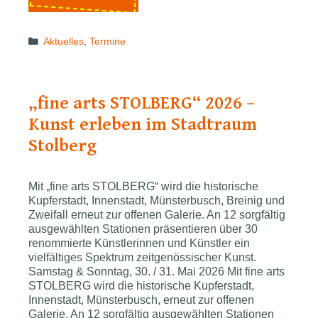
Geistesgrößen:
Vortrag
Categories
Aktuelles
,
Termine
über
wissenschaftlichen
Pioniergeist
„fine arts STOLBERG“ 2026 –
Kunst erleben im Stadtraum
Stolberg
Mit „fine arts STOLBERG“ wird die historische
Kupferstadt, Innenstadt, Münsterbusch, Breinig und
Zweifall erneut zur offenen Galerie. An 12 sorgfältig
ausgewählten Stationen präsentieren über 30
renommierte Künstlerinnen und Künstler ein
vielfältiges Spektrum zeitgenössischer Kunst.
Samstag & Sonntag, 30. / 31. Mai 2026 Mit fine arts
STOLBERG wird die historische Kupferstadt,
Innenstadt, Münsterbusch, erneut zur offenen
Galerie. An 12 sorgfältig ausgewählten Stationen