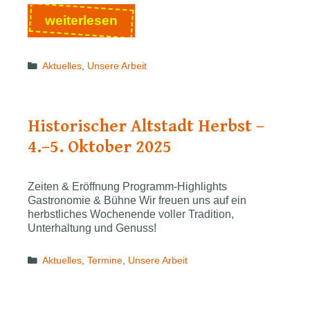
Die
weiterlesen
Hacky-
Aktion
Categories
Aktuelles
,
Unsere Arbeit
–
Eine
Stadt
auf
Historischer Altstadt Herbst –
den
4.–5. Oktober 2025
Spuren
ihres
Künstlers
Zeiten & Eröffnung Programm-Highlights
Gastronomie & Bühne Wir freuen uns auf ein
herbstliches Wochenende voller Tradition,
Unterhaltung und Genuss!
Categories
Aktuelles
,
Termine
,
Unsere Arbeit