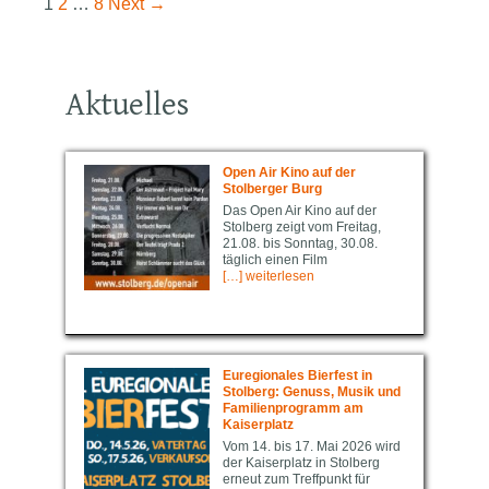
Post
1
2
…
8
Next →
navigation
Aktuelles
Open Air Kino auf der
Stolberger Burg
Das Open Air Kino auf der
Stolberg zeigt vom Freitag,
21.08. bis Sonntag, 30.08.
täglich einen Film
[…] weiterlesen
Euregio­nal­es Bierfest in
Stolberg: Genuss, Musik und
Familienprogramm am
Kaiserplatz
Vom 14. bis 17. Mai 2026 wird
der Kaiserplatz in Stolberg
erneut zum Treffpunkt für