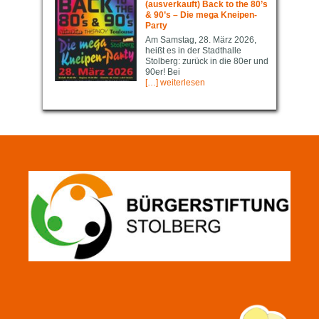
(ausverkauft) Back to the 80’s
& 90’s – Die mega Kneipen-
Party
Am Samstag, 28. März 2026,
heißt es in der Stadthalle
Stolberg: zurück in die 80er und
90er! Bei
[…] weiterlesen