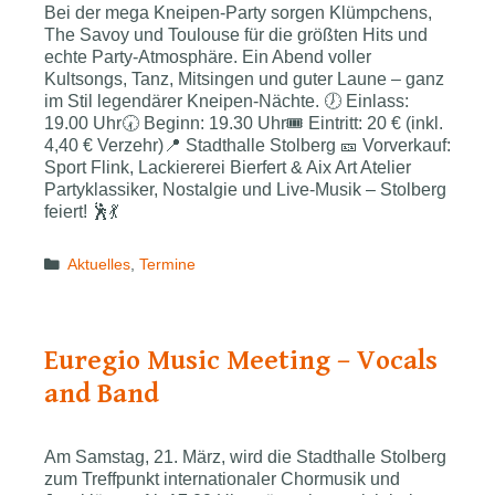
Bei der mega Kneipen-Party sorgen Klümpchens,
The Savoy und Toulouse für die größten Hits und
echte Party-Atmosphäre. Ein Abend voller
Kultsongs, Tanz, Mitsingen und guter Laune – ganz
im Stil legendärer Kneipen-Nächte. 🕖 Einlass:
19.00 Uhr🕢 Beginn: 19.30 Uhr🎟 Eintritt: 20 € (inkl.
4,40 € Verzehr)📍 Stadthalle Stolberg 🎫 Vorverkauf:
Sport Flink, Lackiererei Bierfert & Aix Art Atelier
Partyklassiker, Nostalgie und Live-Musik – Stolberg
feiert! 🕺💃
Categories
Aktuelles
,
Termine
Euregio Music Meeting – Vocals
and Band
Am Samstag, 21. März, wird die Stadthalle Stolberg
zum Treffpunkt internationaler Chormusik und