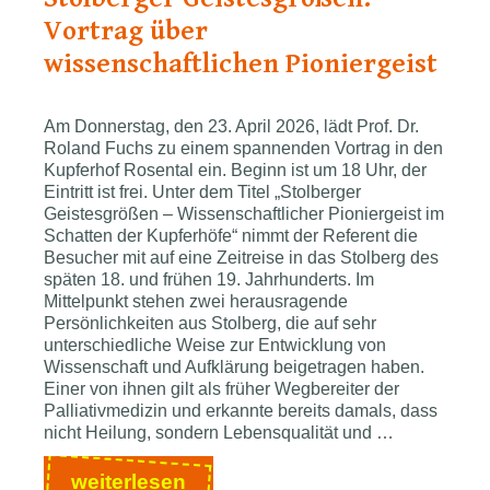
Musik
Vortrag über
und
wissenschaftlichen Pioniergeist
Familienprogramm
am
Kaiserplatz
Am Donnerstag, den 23. April 2026, lädt Prof. Dr.
Roland Fuchs zu einem spannenden Vortrag in den
Kupferhof Rosental ein. Beginn ist um 18 Uhr, der
Eintritt ist frei. Unter dem Titel „Stolberger
Geistesgrößen – Wissenschaftlicher Pioniergeist im
Schatten der Kupferhöfe“ nimmt der Referent die
Besucher mit auf eine Zeitreise in das Stolberg des
späten 18. und frühen 19. Jahrhunderts. Im
Mittelpunkt stehen zwei herausragende
Persönlichkeiten aus Stolberg, die auf sehr
unterschiedliche Weise zur Entwicklung von
Wissenschaft und Aufklärung beigetragen haben.
Einer von ihnen gilt als früher Wegbereiter der
Palliativmedizin und erkannte bereits damals, dass
nicht Heilung, sondern Lebensqualität und …
Stolberger
weiterlesen