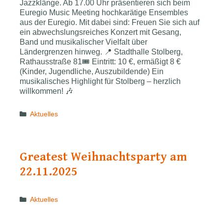
Jazzklänge. Ab 17.00 Uhr präsentieren sich beim
Euregio Music Meeting hochkarätige Ensembles
aus der Euregio. Mit dabei sind: Freuen Sie sich auf
ein abwechslungsreiches Konzert mit Gesang,
Band und musikalischer Vielfalt über
Ländergrenzen hinweg. 📍 Stadthalle Stolberg,
Rathausstraße 81🎟 Eintritt: 10 €, ermäßigt 8 €
(Kinder, Jugendliche, Auszubildende) Ein
musikalisches Highlight für Stolberg – herzlich
willkommen! 🎶
Categories
Aktuelles
Greatest Weihnachtsparty am
22.11.2025
Categories
Aktuelles