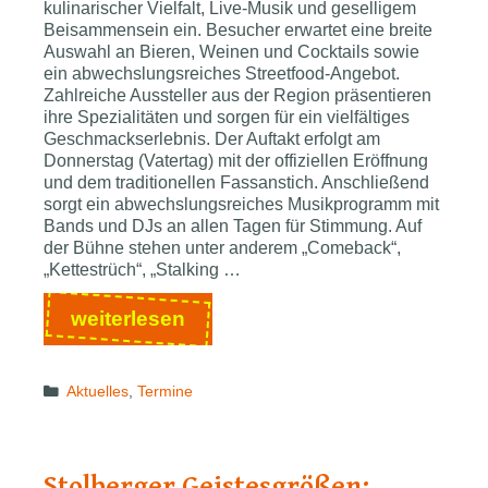
kulinarischer Vielfalt, Live-Musik und geselligem
Beisammensein ein. Besucher erwartet eine breite
Auswahl an Bieren, Weinen und Cocktails sowie
ein abwechslungsreiches Streetfood-Angebot.
Zahlreiche Aussteller aus der Region präsentieren
ihre Spezialitäten und sorgen für ein vielfältiges
Geschmackserlebnis. Der Auftakt erfolgt am
Donnerstag (Vatertag) mit der offiziellen Eröffnung
und dem traditionellen Fassanstich. Anschließend
sorgt ein abwechslungsreiches Musikprogramm mit
Bands und DJs an allen Tagen für Stimmung. Auf
der Bühne stehen unter anderem „Comeback“,
„Kettestrüch“, „Stalking …
Euregio­
weiterlesen
nal­
es
Categories
Aktuelles
,
Termine
Bierfest
in
Stolberg:
Genuss,
Stolberger Geistesgrößen: