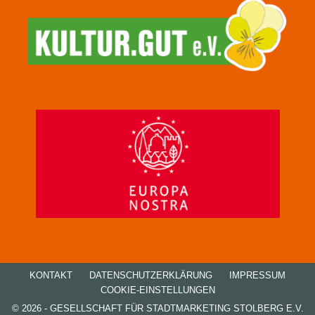
KONTAKT
DATENSCHUTZ­ERKLÄRUNG
IMPRESSUM
COOKIE-EINSTELLUNGEN
© 2026 - GESELLSCHAFT FÜR STADTMARKETING STOLBERG E.V.