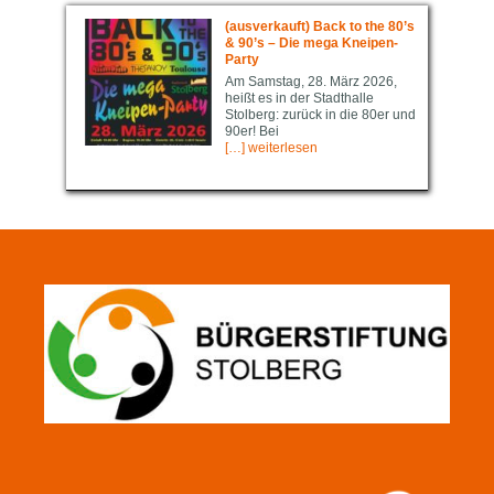
(ausverkauft) Back to the 80’s
& 90’s – Die mega Kneipen-
Party
Am Samstag, 28. März 2026,
heißt es in der Stadthalle
Stolberg: zurück in die 80er und
90er! Bei
[…] weiterlesen