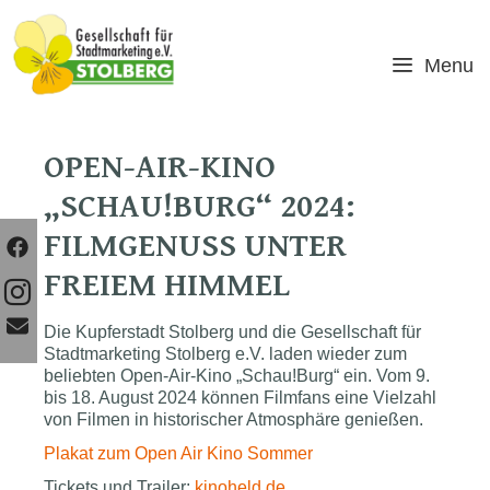
Skip
to
content
Menu
OPEN-AIR-KINO
„SCHAU!BURG“ 2024:
FILMGENUSS UNTER
FREIEM HIMMEL
Die Kupferstadt Stolberg und die Gesellschaft für
Stadtmarketing Stolberg e.V. laden wieder zum
beliebten Open-Air-Kino „Schau!Burg“ ein. Vom 9.
bis 18. August 2024 können Filmfans eine Vielzahl
von Filmen in historischer Atmosphäre genießen.
Plakat zum Open Air Kino Sommer
Tickets und Trailer:
kinoheld.de