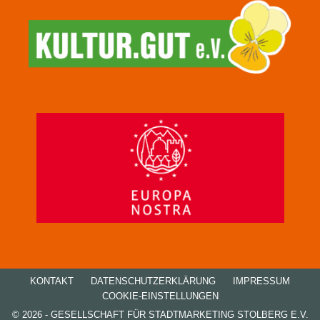
KONTAKT
DATENSCHUTZ­ERKLÄRUNG
IMPRESSUM
COOKIE-EINSTELLUNGEN
© 2026 - GESELLSCHAFT FÜR STADTMARKETING STOLBERG E.V.