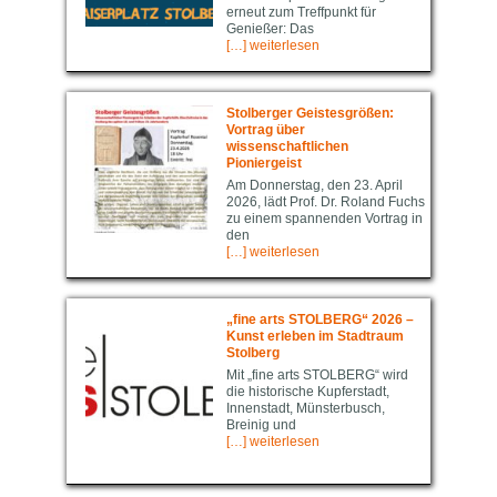
erneut zum Treffpunkt für
Genießer: Das
[…] weiterlesen
Stolberger Geistesgrößen:
Vortrag über
wissenschaftlichen
Pioniergeist
Am Donnerstag, den 23. April
2026, lädt Prof. Dr. Roland Fuchs
zu einem spannenden Vortrag in
den
[…] weiterlesen
„fine arts STOLBERG“ 2026 –
Kunst erleben im Stadtraum
Stolberg
Mit „fine arts STOLBERG“ wird
die historische Kupferstadt,
Innenstadt, Münsterbusch,
Breinig und
[…] weiterlesen