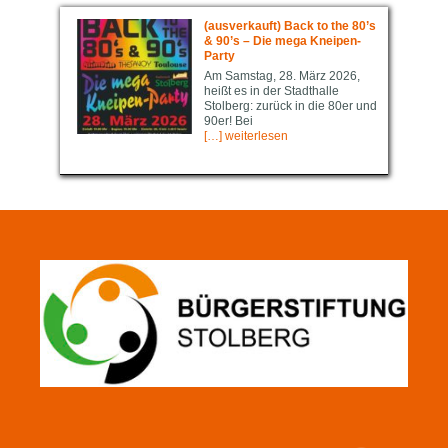
(ausverkauft) Back to the 80’s
& 90’s – Die mega Kneipen-
Party
Am Samstag, 28. März 2026,
heißt es in der Stadthalle
Stolberg: zurück in die 80er und
90er! Bei
[…] weiterlesen